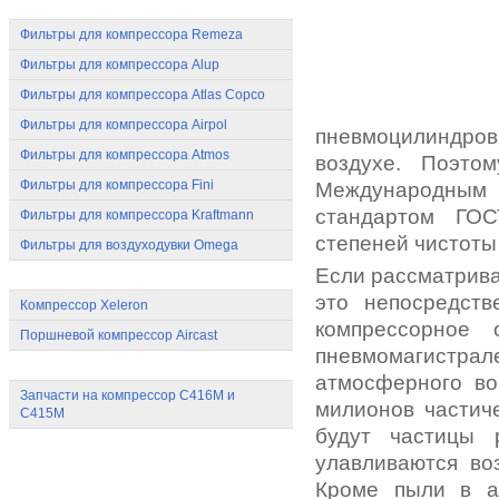
Фильтры для компрессоров
Фильтры для компрессора Remeza
Фильтры для компрессора Alup
Фильтры для компрессора Atlas Copco
Фильтры для компрессора Airpol
пневмоцилиндров 
Фильтры для компрессора Atmos
воздухе. Поэто
Фильтры для компрессора Fini
Международным
стандартом ГОС
Фильтры для компрессора Kraftmann
степеней чистоты
Фильтры для воздуходувки Omega
Если рассматрива
Компрессоры других марок
это непосредст
Компрессор Xeleron
компрессорное 
Поршневой компрессор Aircast
пневмомагистра
Бежецкие компрессоры
атмосферного во
Запчасти на компрессор С416М и
милионов частич
С415М
будут частицы 
улавливаются во
Кроме пыли в а