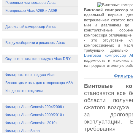
Ременные компрессоры Abac
Винтовой компрессор
эт
Компрессор Abac A29B и A39B
идеальный вариант дл
Передвижные компрессоры
потреблением сжатого воз
мин и давлением до 1
Дизельный компрессор Atmos
конструктивные особен
Воздухосборники Abac
компрессора отличающие 
- это отсутствие кла
Воздухосборники и ресиверы Abac
компрессионных и масл
требующих довольно 
Осушители сжатого воздуха Abac
Винтовой компрессор A
Осушитель сжатого воздуха Abac DRY
надежность и максималь
на продолжтительную рабо
Очистка сжатого воздуха Abac
Фильтр сжатого воздуха Abac
Фильтры
Влагоотделитель для компрессора ASA
Винтовые ко
Конденсатоотводчики
становятся все 
Расходные материалы Abac
области получе
сжатого воздуха,
Фильтры Abac Genesis 2004/2008 г.
за долговр
Фильтры Abac Genesis 2009/2010 г.
эксплуатации.
Фильтры Abac Genesis с 2010 г.
требования 
Фильтры Abac Spinn